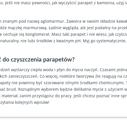
. Jeśli nie masz pewności, jak wyczyścić parapet z kamienia, użyj 
łem znanym pod nazwą aglomarmur. Zawiera w swoim składzie kawa
także mączkę marmurową. Ładnie wygląda, ale jest podatny na prze
 cechuje się konglomerat. Masz taki parapet i nie wiesz, jak czyśc
naturalny, nie lubi środków z kwaśnym pH. Myj go systematycznie, 
 do czyszczenia parapetów?
udzeń wystarczy ciepła woda i płyn do mycia naczyń. Czasami jedn
kich zanieczyszczeń. Co więcej, niektóre tworzywa źle reagują na c
apety nie powinny być szorowane silnymi środkami chemicznymi. 
wać brud. Rozsądnym wyborem będzie delikatne mycie z użyciem wil
 materiał, zanim przystąpisz do pracy. Jeśli chcesz poznać inne 
czytania kolejnych
wpisów
!