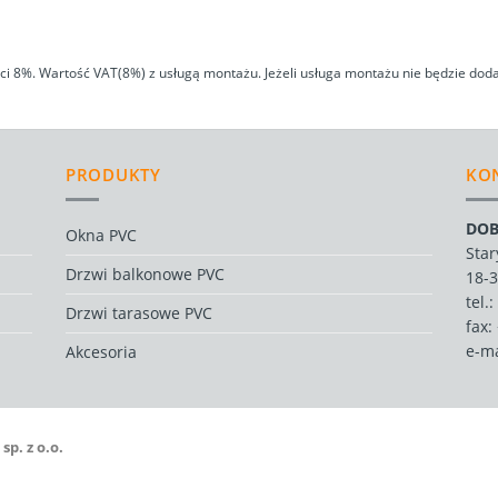
 8%. Wartość VAT(8%) z usługą montażu. Jeżeli usługa montażu nie będzie doda
PRODUKTY
KO
DOB
Okna PVC
Star
Drzwi balkonowe PVC
18-
tel.:
Drzwi tarasowe PVC
fax:
e-ma
Akcesoria
. z o.o.