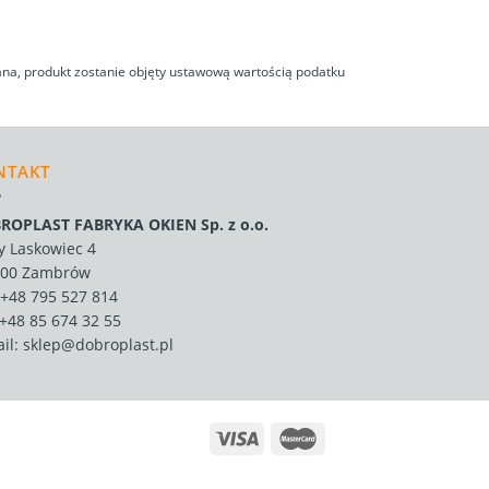
na, produkt zostanie objęty ustawową wartością podatku
NTAKT
ROPLAST FABRYKA OKIEN Sp. z o.o.
y Laskowiec 4
300 Zambrów
+48 795 527 814
 +48 85 674 32 55
il:
sklep@dobroplast.pl