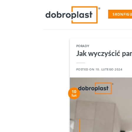
Skip
to
SKONFIGU
content
PORADY
Jak wyczyścić pa
POSTED ON
10. LUTEGO 2024
10
lut