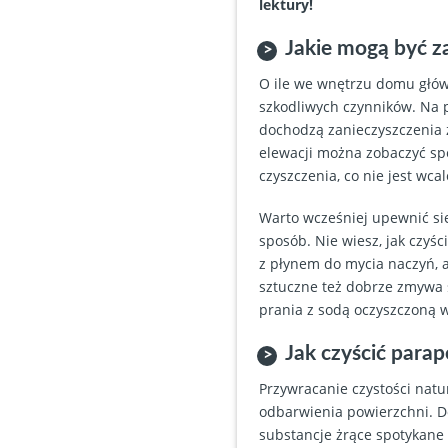
lektury!
Jakie mogą być z
O ile we wnętrzu domu główn
szkodliwych czynników. Na p
dochodzą zanieczyszczenia
elewacji można zobaczyć spe
czyszczenia, co nie jest wcal
Warto wcześniej upewnić się
sposób. Nie wiesz, jak czyś
z płynem do mycia naczyń, a
sztuczne też dobrze zmywa s
prania z sodą oczyszczoną w
Jak czyścić parap
Przywracanie czystości nat
odbarwienia powierzchni. D
substancje żrące spotykane 