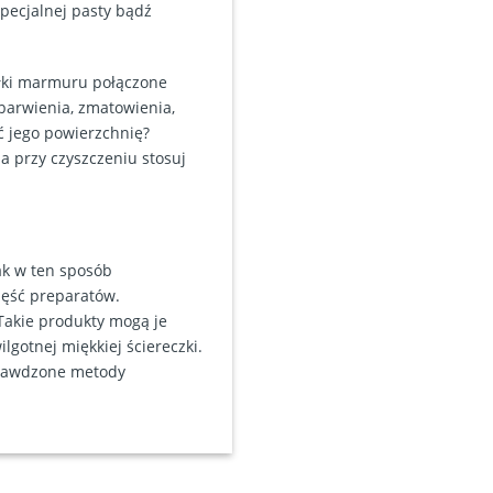
specjalnej pasty bądź
łki marmuru połączone
barwienia, zmatowienia,
ić jego powierzchnię?
a przy czyszczeniu stosuj
ak w ten sposób
zęść preparatów.
Takie produkty mogą je
gotnej miękkiej ściereczki.
sprawdzone metody