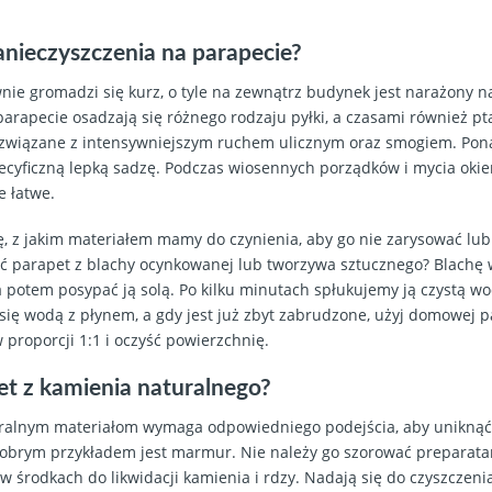
anieczyszczenia na parapecie?
ie gromadzi się kurz, o tyle na zewnątrz budynek jest narażony na
arapecie osadzają się różnego rodzaju pyłki, a czasami również p
 związane z intensywniejszym ruchem ulicznym oraz smogiem. Po
cyficzną lepką sadzę. Podczas wiosennych porządków i mycia okien
e łatwe.
, z jakim materiałem mamy do czynienia, aby go nie zarysować lub 
cić parapet z blachy ocynkowanej lub tworzywa sztucznego? Blachę
 potem posypać ją solą. Po kilku minutach spłukujemy ją czystą w
ię wodą z płynem, a gdy jest już zbyt zabrudzone, użyj domowej p
 proporcji 1:1 i oczyść powierzchnię.
et z kamienia naturalnego?
uralnym materiałom wymaga odpowiedniego podejścia, aby uniknąć
obrym przykładem jest marmur. Nie należy go szorować preparatam
w środkach do likwidacji kamienia i rdzy. Nadają się do czyszczeni