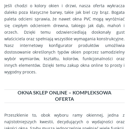
Jeśli chodzi o kolory okien i drzwi, nasza oferta wykracza
daleko poza klasyczne barwy, takie jak biel czy brąz. Bogata
paleta odcieni sprawia, że nawet okna PVC mogą wyróżniać
się ciepłym odcieniem drewna, takiego jak dąb, mahoń i
orzech. Dzięki temu odzwierciedlają doskonały gust
właściciela oraz spełniają wszystkie wymagania konstrukcyjne.
Nasz internetowy konfigurator produktów umożliwia
dostosowanie określonych typów okien poprzez samodzielny
wybór wymiarów, kształtu, kolorów, funkcjonalności oraz
innych elementów. Dzięki temu zakup okna online to prosty i
wygodny proces.
OKNA SKLEP ONLINE – KOMPLEKSOWA
OFERTA
Przeszklenie to, obok wyboru ramy okiennej, jedna z
najistotniejszych kwestii, decydujących o wydajności oraz
jakości okna. Szyby muszą jednocześnie spełniać wiele funkcji,