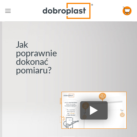
Skip
to
content
Jak
poprawnie
dokonać
pomiaru?
SKONFIGURUJ
PORÓWNAJ