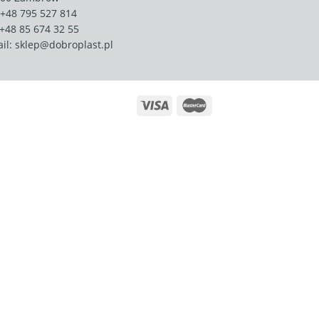
+48 795 527 814
 +48 85 674 32 55
il:
sklep@dobroplast.pl