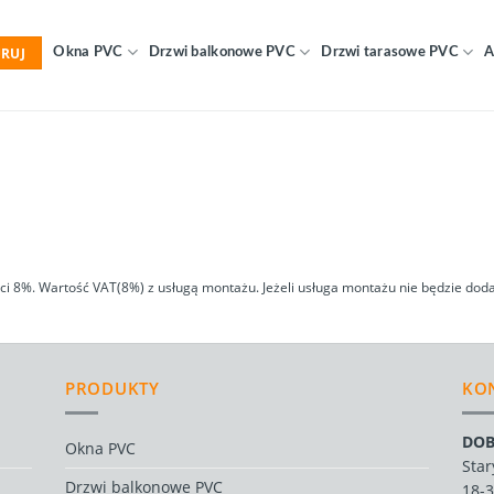
RUJ
Okna PVC
Drzwi balkonowe PVC
Drzwi tarasowe PVC
A
 8%. Wartość VAT(8%) z usługą montażu. Jeżeli usługa montażu nie będzie doda
PRODUKTY
KO
DOB
Okna PVC
Star
Drzwi balkonowe PVC
18-