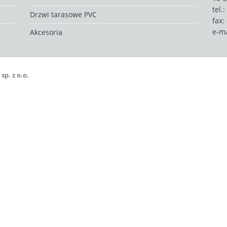
tel.:
Drzwi tarasowe PVC
fax:
e-ma
Akcesoria
. z o.o.