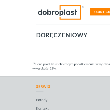
Skip
to
SKONFIGU
content
DORĘCZENIOWY
1)
Cena produktu z obniżonym podatkiem VAT w wysokości
w wysokości 23%.
SERWIS
Porady
Kontakt