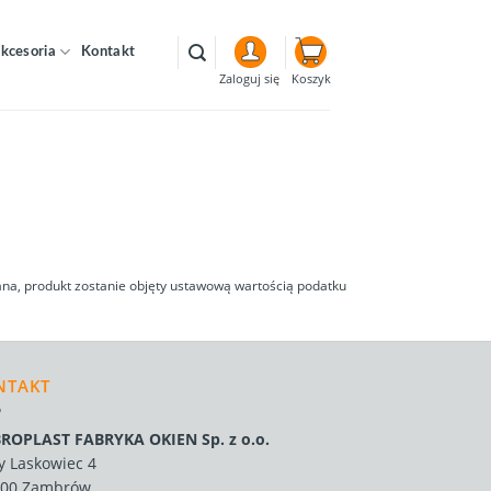
kcesoria
Kontakt
Koszyk
Zaloguj się
na, produkt zostanie objęty ustawową wartością podatku
NTAKT
ROPLAST FABRYKA OKIEN Sp. z o.o.
y Laskowiec 4
300 Zambrów