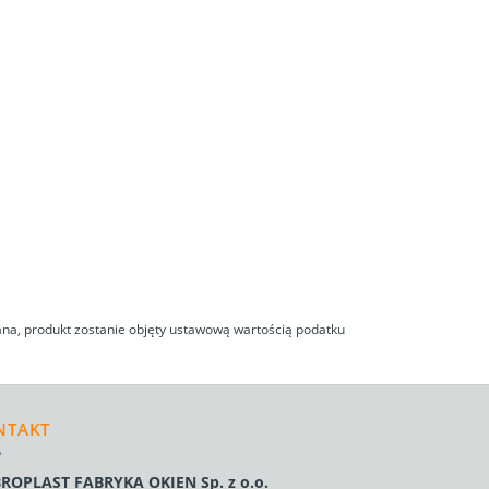
na, produkt zostanie objęty ustawową wartością podatku
NTAKT
ROPLAST FABRYKA OKIEN Sp. z o.o.