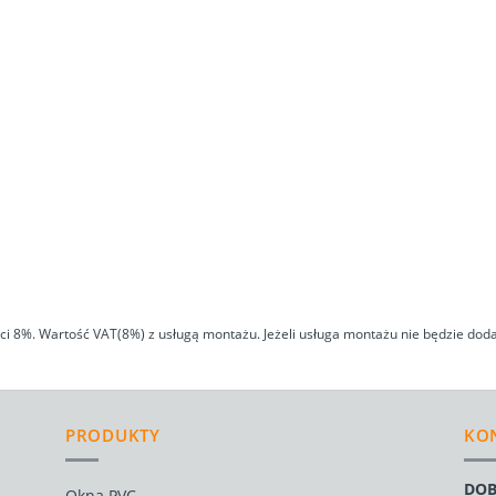
 8%. Wartość VAT(8%) z usługą montażu. Jeżeli usługa montażu nie będzie doda
PRODUKTY
KO
DOB
Okna PVC