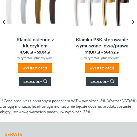
Klamki okienne z
Klamka PSK sterowanie
kluczykiem
wymuszone lewa/prawa
47,46
zł
–
59,04
zł
419,07
zł
–
564,92
zł
w tym VAT, plus wysyłka
w tym VAT, plus wysyłka
WYBIERZ OPCJE
WYBIERZ OPCJE
SZCZEGÓŁY
SZCZEGÓŁY
1)
Cena produktu z obniżonym podatkiem VAT w wysokości 8%. Wartość VAT(8%)
z usługą montażu. Jeżeli usługa montażu nie będzie dodana, produkt zostanie
objęty ustawową wartością podatku w wysokości 23%.
SERWIS