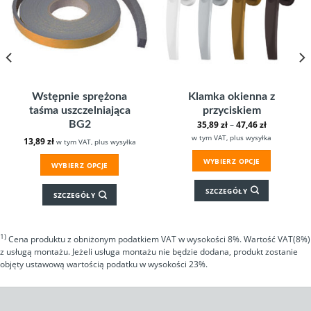
Wstępnie sprężona
Klamka okienna z
taśma uszczelniająca
przyciskiem
BG2
35,89
zł
–
47,46
zł
w tym VAT, plus wysyłka
13,89
zł
w tym VAT, plus wysyłka
WYBIERZ OPCJE
WYBIERZ OPCJE
SZCZEGÓŁY
SZCZEGÓŁY
1)
Cena produktu z obniżonym podatkiem VAT w wysokości 8%. Wartość VAT(8%)
z usługą montażu. Jeżeli usługa montażu nie będzie dodana, produkt zostanie
objęty ustawową wartością podatku w wysokości 23%.