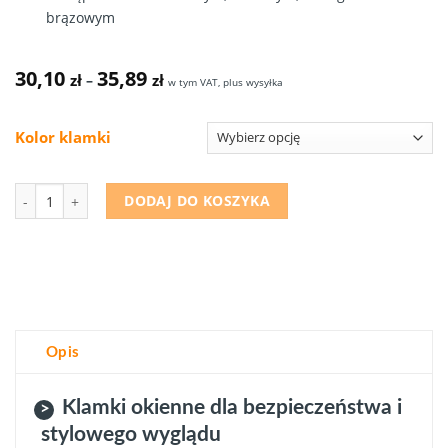
brązowym
30,10
35,89
zł
zł
–
w tym VAT, plus wysyłka
Kolor klamki
Ilość
DODAJ DO KOSZYKA
Opis
Klamki okienne dla bezpieczeństwa i
stylowego wyglądu