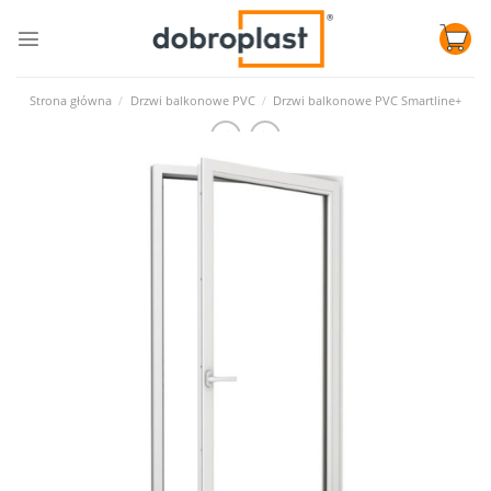
Skip
to
content
Strona główna
/
Drzwi balkonowe PVC
/
Drzwi balkonowe PVC Smartline+