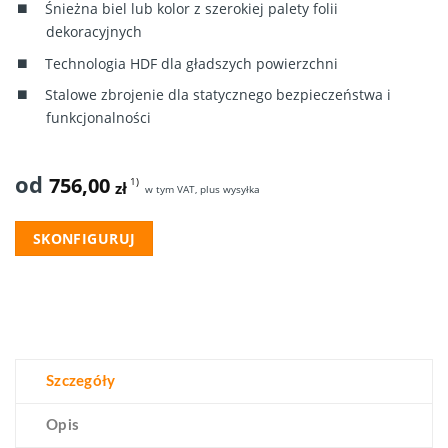
Śnieżna biel lub kolor z szerokiej palety folii
dekoracyjnych
Technologia HDF dla gładszych powierzchni
Stalowe zbrojenie dla statycznego bezpieczeństwa i
funkcjonalności
od
756,00
1)
zł
w tym VAT, plus wysyłka
SKONFIGURUJ
Szczegóły
Opis