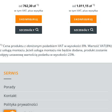
1)
1)
od
762,30
zł
od
1.011,15
zł
w tym VAT, plus wysyłka
w tym VAT, plus wysyłka
SKONFIGURUJ
SKONFIGURUJ
SZCZEGÓŁY
SZCZEGÓŁY
1)
Cena produktu z obniżonym podatkiem VAT w wysokości 8%. Wartość VAT(8%)
z usługą montażu. Jeżeli usługa montażu nie będzie dodana, produkt zostanie
objęty ustawową wartością podatku w wysokości 23%.
SERWIS
Porady
Kontakt
Polityka prywatności