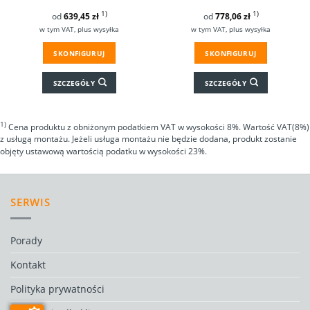
1)
1)
od
639,45
zł
od
778,06
zł
w tym VAT, plus wysyłka
w tym VAT, plus wysyłka
SKONFIGURUJ
SKONFIGURUJ
SZCZEGÓŁY
SZCZEGÓŁY
1)
Cena produktu z obniżonym podatkiem VAT w wysokości 8%. Wartość VAT(8%)
z usługą montażu. Jeżeli usługa montażu nie będzie dodana, produkt zostanie
objęty ustawową wartością podatku w wysokości 23%.
SERWIS
Porady
Kontakt
Polityka prywatności