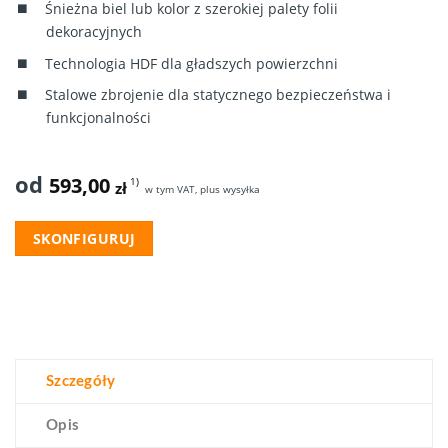
Śnieżna biel lub kolor z szerokiej palety folii
dekoracyjnych
Technologia HDF dla gładszych powierzchni
Stalowe zbrojenie dla statycznego bezpieczeństwa i
funkcjonalności
od
593,00
1)
zł
w tym VAT, plus wysyłka
SKONFIGURUJ
Szczegóły
Opis