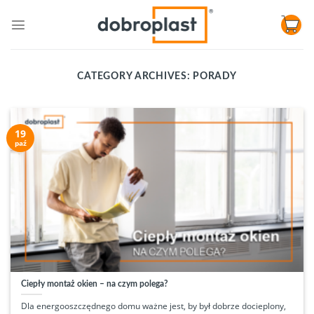
Skip
to
content
CATEGORY ARCHIVES:
PORADY
19
paź
Ciepły montaż okien – na czym polega?
Dla energooszczędnego domu ważne jest, by był dobrze docieplony,