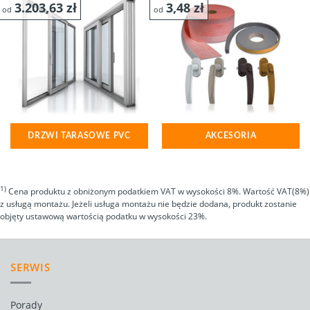
3.203,63
zł
3,48
zł
od
od
DRZWI TARASOWE PVC
AKCESORIA
1)
Cena produktu z obniżonym podatkiem VAT w wysokości 8%. Wartość VAT(8%)
z usługą montażu. Jeżeli usługa montażu nie będzie dodana, produkt zostanie
objęty ustawową wartością podatku w wysokości 23%.
SERWIS
Porady