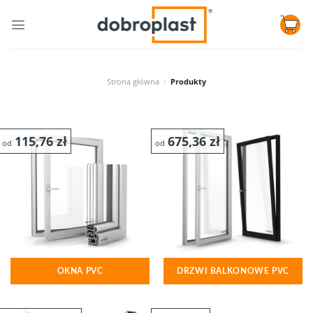
Skip
to
content
Strona główna
/
Produkty
115,76
zł
675,36
zł
od
od
OKNA PVC
DRZWI BALKONOWE PVC