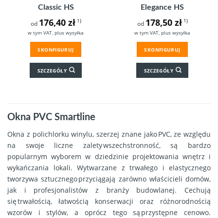
Classic HS
Elegance HS
176,40
zł
178,50
zł
1)
1)
od
od
w tym VAT, plus wysyłka
w tym VAT, plus wysyłka
SKONFIGURUJ
SKONFIGURUJ
SZCZEGÓŁY
SZCZEGÓŁY
Okna PVC Smartline
Okna z polichlorku winylu, szerzej znane jako PVC, ze względu
na swoje liczne zalety wszechstronność, są bardzo
popularnym wyborem w dziedzinie projektowania wnętrz i
wykańczania lokali. Wytwarzane z trwałego i elastycznego
tworzywa sztucznego przyciągają zarówno właścicieli domów,
jak i profesjonalistów z branży budowlanej. Cechują
się trwałością, łatwością konserwacji oraz różnorodnością
wzorów i stylów, a oprócz tego są przystępne cenowo.