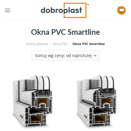
Skip
to
content
Okna PVC Smartline
Strona główna
/
Okna PVC
/
Okna PVC Smartline