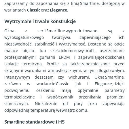
Zapraszamy do zapoznania się z linią Smartline, dostępną w
wariantach
Classic
oraz
Elegance
.
Wytrzymałe i trwałe konstrukcje
Okna z serii Smartline wyprodukowane są z
wysokogatunkowego tworzywa, zapewniającego ich
niezawodność, stabilność i wytrzymałość. Dostępne są opcje
mające pięcio- lub sześciokomorowy profil, uszczelniane
profesjonalnymi gumami EPDM i zapewniające doskonałą
izolację termiczną. Profile są także zabezpieczone przed
skrajnymi warunkami atmosferycznymi, w tym długotrwałym,
intensywnym deszczem czy wichurami. Okna Smartline,
zarówno w wariancie Classic jak i Elegance, dzięki
podwójnemu oszkleniu, mają optymalne parametry
termoizolacyjne i współczynnik przenikania promieni
słonecznych. Niezależnie od pory roku zapewniają
odpowiednią temperaturę wewnątrz domu.
Smartline standardowe i HS