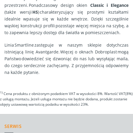
przestrzeni. Ponadczasowy design okien
Classic i Elegance
(także wersji
HS
) charakteryzujący się prostymi kształtami
idealnie wpasuje się w każde wnętrze. Dzięki szczególnie
wąskiej konstrukcji profili pozostaje więcej miejsca na szybę, a
to zapewnia lepszy dostęp dla światła w pomieszczeniach.
Linia Smartline zastępuje w naszym sklepie dotychczas
istniejącą linię Avantgarde. ​​​​​​Więcej o oknach Dobroplast mogą
Państwo dowiedzieć się dzwoniąc do nas lub wysyłając maila,
do czego serdecznie zachęcamy. Z przyjemnością odpowiemy
na każde pytanie.
1)
Cena produktu z obniżonym podatkiem VAT w wysokości 8%. Wartość VAT(8%)
z usługą montażu. Jeżeli usługa montażu nie będzie dodana, produkt zostanie
objęty ustawową wartością podatku w wysokości 23%.
SERWIS